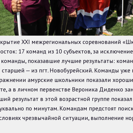
рытие XXI межрегиональных соревнований «Шко
осток: 17 команд из 10 субъектов, за исключени
 команды, показавшие лучшие результаты: кома
старшей — из пгт. Новобурейский. Команды уже 
нении амурские школьники показали хорошие 
те, а в личном первенстве Вероника Диденко за
чший результат в этой возрастной группе показа
вально по минутам. Командам предстоят поиск
 условиях чрезвычайной ситуации, выполнение н