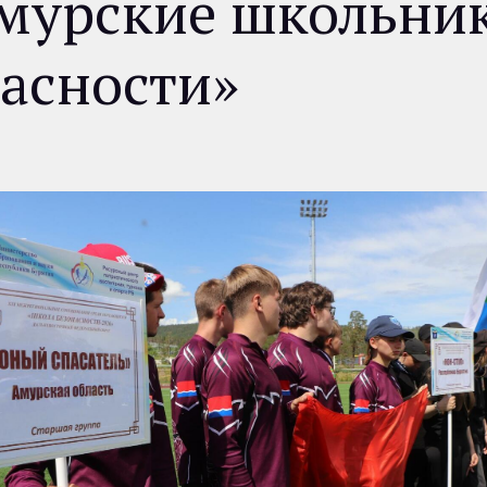
Амурские школьни
асности»