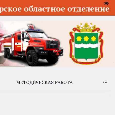
Пере
рское областное отделение
МЕТОДИЧЕСКАЯ РАБОТА