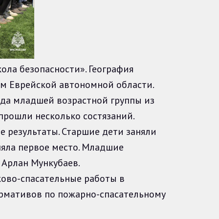
ла безопасности». География
ем Еврейской автономной области.
нда младшей возрастной группы из
прошли несколько состязаний.
результаты. Старшие дети заняли
няла первое место. Младшие
л Арлан Мункубаев.
ово-спасательные работы в
ормативов по пожарно-спасательному