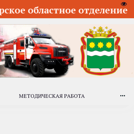
Пере
рское областное отделение
МЕТОДИЧЕСКАЯ РАБОТА