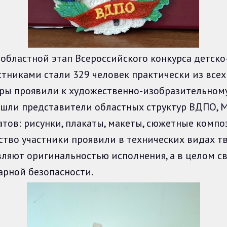
ластной этап Всероссийского конкурса детско
астниками стали 329 человек практически из все
ы проявили к художественно-изобразительном
о шли представители областных структур ВДПО, 
тов: рисунки, плакаты, макеты, сюжетные композ
рство участники проявили в технических видах т
вляют оригинальностью исполнения, а в целом с
арной безопасности.