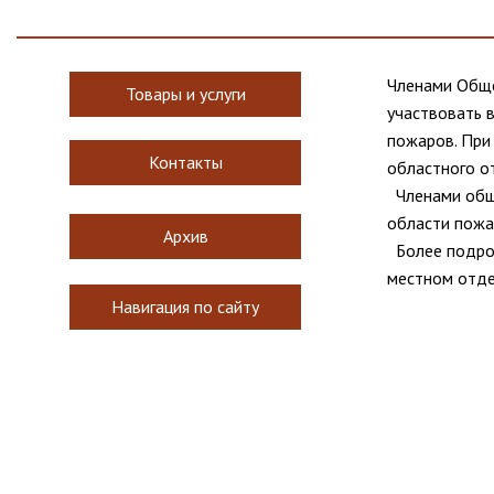
Членами Обще
Товары и услуги
участвовать 
пожаров. При
Контакты
областного о
  Членами об
области пожа
Архив
  Более подр
местном отд
Навигация по сайту