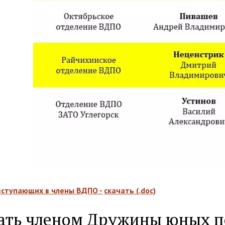
 вступающих в члены ВДПО -
скачать (.doc)
тать членом Дружины юных 